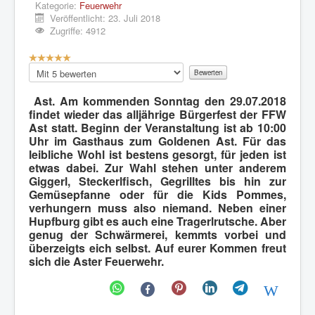
Kategorie:
Feuerwehr
Veröffentlicht: 23. Juli 2018
Zugriffe: 4912
B
e
Bitte
w
bewerten
e
Ast. Am kommenden Sonntag den 29.07.2018
r
findet wieder das alljährige Bürgerfest der FFW
t
Ast statt. Beginn der Veranstaltung ist ab 10:00
u
Uhr im Gasthaus zum Goldenen Ast. Für das
n
leibliche Wohl ist bestens gesorgt, für jeden ist
g
etwas dabei. Zur Wahl stehen unter anderem
:
Giggerl, Steckerlfisch, Gegrilltes bis hin zur
Gemüsepfanne oder für die Kids Pommes,
5
verhungern muss also niemand. Neben einer
Hupfburg gibt es auch eine Tragerlrutsche. Aber
/
genug der Schwärmerei, kemmts vorbei und
5
überzeigts eich selbst. Auf eurer Kommen freut
sich die Aster Feuerwehr.