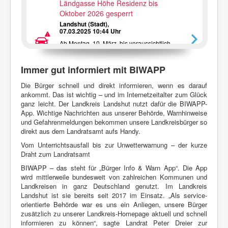
Ländgasse Höhe Residenz bis
Oktober 2026 gesperrt
Landshut (Stadt),
07.03.2025 10:44 Uhr
Ab Montag, 10. März, bis voraussichtlich
Freitag, 14. März, muss die aktuelle
Vollsperrung der Baustelle Residenz
erweitert werden, auf den Bereich zwischen
Immer gut informiert mit BIWAPP
Apothekergasse und Theaterstraße.
Die Bürger schnell und direkt informieren, wenn es darauf
ankommt. Das ist wichtig – und im Internetzeitalter zum Glück
Ab Montag: Achdorfer Weg für
ganz leicht. Der Landkreis Landshut nutzt dafür die BIWAPP-
mehrere Jahre gesperrt
App. Wichtige Nachrichten aus unserer Behörde, Warnhinweise
Landshut (Stadt),
und Gefahrenmeldungen bekommen unsere Landkreisbürger so
06.01.2024 07:40 Uhr
direkt aus dem Landratsamt aufs Handy.
Wegen Baumaßnahmen am LAKUMED
Krankenhaus Landshut-Achdorf wird ab
Vom Unterrichtsausfall bis zur Unwetterwarnung – der kurze
Montag für voraussichtlich drei Jahre die
Draht zum Landratsamt
Durchfahrt im Achdorfer Weg zwischen dem
Wirtschaftshof und der Rettungszentrale
BIWAPP – das steht für „Bürger Info & Warn App“. Die App
gesperrt.
wird mittlerweile bundesweit von zahlreichen Kommunen und
Landkreisen in ganz Deutschland genutzt. Im Landkreis
Landshut ist sie bereits seit 2017 im Einsatz. „Als service-
orientierte Behörde war es uns ein Anliegen, unsere Bürger
zusätzlich zu unserer Landkreis-Homepage aktuell und schnell
informieren zu können“, sagte Landrat Peter Dreier zur