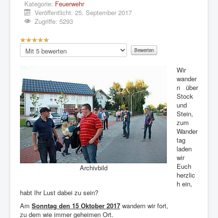
Kategorie:
Feuerwehr
Veröffentlicht: 25. September 2017
Zugriffe: 5293
B
e
Bitte
w
bewerten
e
Wir
r
wander
t
n über
u
Stock
n
und
g
Stein,
:
zum
Wander
5
tag
laden
/
wir
Euch
Archivbild
5
herzlic
h ein,
habt Ihr Lust dabei zu sein?
Am
Sonntag den 15 Oktober 2017
wandern wir fort,
zu dem wie immer geheimen Ort.