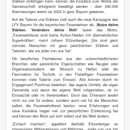
Stärken einbringen kann, können die Einsätze zum Wohle der
Gemeinschaft erfolgreich bewältigt werden - über 290.000
Alarmierungen waren es 2023 in ganz Bayern gewesen.
Auf die Talente und Stärken zielt auch die neue Kampagne des
LFV Bayern für die bayerischen Feuerwehren ab. „
Nutze deine
Stärken. Verändere deine Welt
“ lautet das Motto.
„Feuerwehrleute sind keine Action-Helden mit übernatürlichen
Superkräften“, meint Johann Eitzenberger. „Sie sind ganz
normale Menschen mit ganz persönlichen Stärken und
Talenten, wie sie jeder von uns hat“.
Ob berufliches Fachwissen aus den unterschiedlichsten
Branchen oder persönliche Eigenschaften wie Neugier oder
Organisationstalent, der Wunsch zu Helfen oder die
Faszination für Technik: in den Freiwilligen Feuerwehren
kommen viele Talente zum Einsatz. Alle können durch ihr
Engagement Positives bewirken: das eigene Umfeld, die eigen
Gemeinde und damit die eigene Welt mitgestalten, ob im
Einsatzfall oder im Vereinsleben. Doch das Ehrenamt ändert
nicht nur viel für andere, sondern auch viel für die Menschen
selbst, die Feuerwehrdienst leisten: neue Erfahrungen und
neue Kontakte tragen viel zur persönlichen Entwicklung bei
und können den Blick auf sich selbst und die Welt ändern.
„Einfach machen!“, appelliert deshalb Eitzenberger an
interessierte Mitbürgerinnen und Mitbürger. „Jeder von uns hat