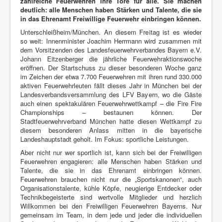
zahlreiche Feuerwehren ihre Tore für alle. Sie machen
deutlich: alle Menschen haben Stärken und Talente, die sie
in das Ehrenamt Freiwillige Feuerwehr einbringen können.
Unterschleißheim/München. An diesem Freitag ist es wieder
so weit: Innenminister Joachim Herrmann wird zusammen mit
dem Vorsitzenden des Landesfeuerwehrverbandes Bayern e.V.
Johann Eitzenberger die jährliche Feuerwehraktionswoche
eröffnen. Der Startschuss zu dieser besonderen Woche ganz
im Zeichen der etwa 7.700 Feuerwehren mit ihren rund 330.000
aktiven Feuerwehrleuten fällt dieses Jahr in München bei der
Landesverbandsversammlung des LFV Bayern, wo die Gäste
auch einen spektakulären Feuerwehrwettkampf – die Fire Fire
Championships – bestaunen können. Der
Stadtfeuerwehrverband München hatte diesen Wettkampf zu
diesem besonderen Anlass mitten in die bayerische
Landeshauptstadt geholt. Im Fokus: sportliche Leistungen.
Aber nicht nur wer sportlich ist, kann sich bei der Freiwilligen
Feuerwehren engagieren: alle Menschen haben Stärken und
Talente, die sie in das Ehrenamt einbringen können.
Feuerwehren brauchen nicht nur die „Sportskanonen“, auch
Organisationstalente, kühle Köpfe, neugierige Entdecker oder
Technikbegeisterte sind wertvolle Mitglieder und herzlich
Willkommen bei den Freiwilligen Feuerwehren Bayerns. Nur
gemeinsam im Team, in dem jede und jeder die individuellen