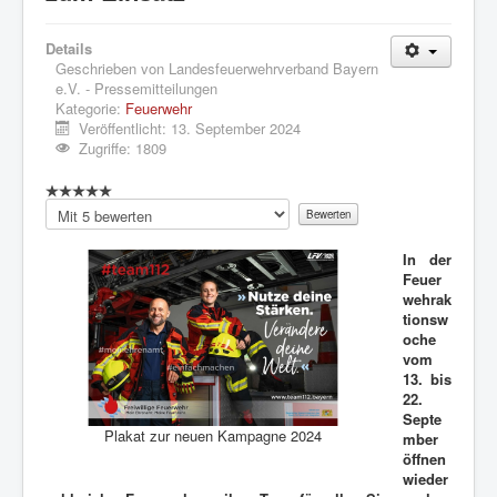
Details
Geschrieben von
Landesfeuerwehrverband Bayern
e.V. - Pressemitteilungen
Kategorie:
Feuerwehr
Veröffentlicht: 13. September 2024
Zugriffe: 1809
Bitte
bewerten
In der
Feuer
wehrak
tionsw
oche
vom
13. bis
22.
Septe
Plakat zur neuen Kampagne 2024
mber
öffnen
wieder