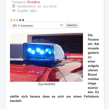
Kategorie:
Einsätze
Veröffentlicht: 02. Juni 2016
Zugriffe: 5803
B
e
Bitte
w
bewerten
e
Die
r
Feuerw
t
ehr Ast
u
musste
n
gestern
g
zu
:
einer
aufgela
3
ufenen
Brand
/
meldea
nlage
(Symbolbild)
5
ausrüc
ken. Es
stellte sich heraus dass es sich um einen Fehlalarm
handelt.